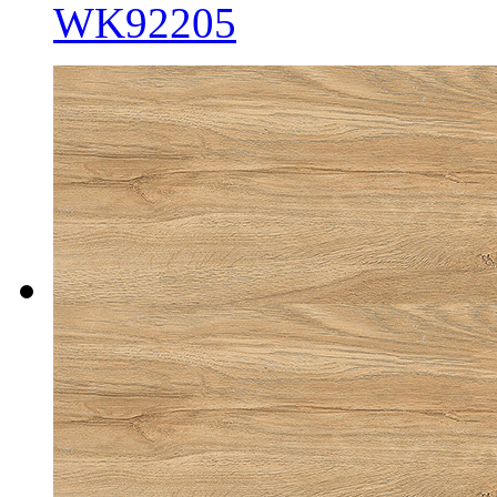
WK92205