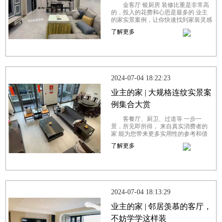
金客厅 银厨房 装修比重是非常高
的，投入的花费和心思是最多的 业主
的家实景案例，让你快速找到家装灵感
对于注重生活品质的屋主陆先生来说，
了解更多
她追求个性与时尚，但更看重实用性...
2024-07-04 18:22:23
业主的家 | 大规格连纹实景案
例集合大赏
客餐厅、厨卫、过道等 一步一
景，所见即所得， 来自真实消费者的
家 能为您带来更多实用性的参考和借
鉴 以光为引，引入自然之美，将窗外
了解更多
美景尽收眼底。大面落地窗搭配大规格
连纹...
2024-07-04 18:13:29
业主的家 | 邻居羡慕的客厅，
不妨学学这样装