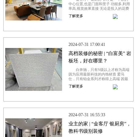
中心位置,也是门面和里子 功能多,利用
率高,视觉效果直接 无论是投入的花费
还是心思都是最多的 你梦想中的客厅
了解更多
是什么样子的？或许是健康舒适的、
高...
2024-07-31 17:00:41
高档装修的秘密 | “白富美” 岩
板坯，好在哪里？
白奔驰，只有S级以上才称为高端
因为应用最新科技的内饰材质 爱马
仕，只有铂金系列才称得上高端 因最
稀缺的尼罗河鳄鱼皮制成 高端产品用
了解更多
颜值说话 对于瓷砖，越白的坯体能呈
现越...
2024-07-31 16:55:33
业主的家 | “金客厅 银厨房”，
教科书级别装修