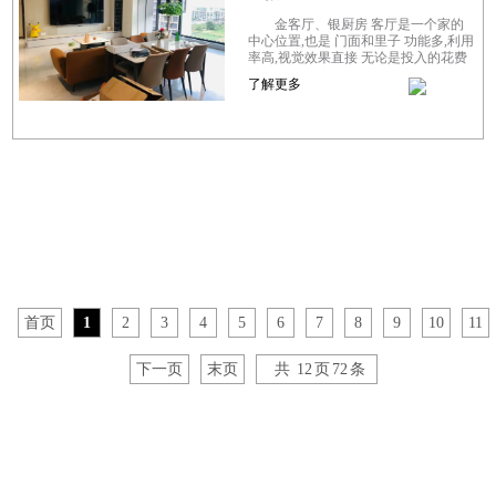
金客厅、银厨房 客厅是一个家的
中心位置,也是 门面和里子 功能多,利用
率高,视觉效果直接 无论是投入的花费
还是心思都是最多的 你梦想中的客厅
了解更多
是什么样子的？或许是健康舒适的、...
首页
1
2
3
4
5
6
7
8
9
10
11
下一页
末页
共
12
页
72
条