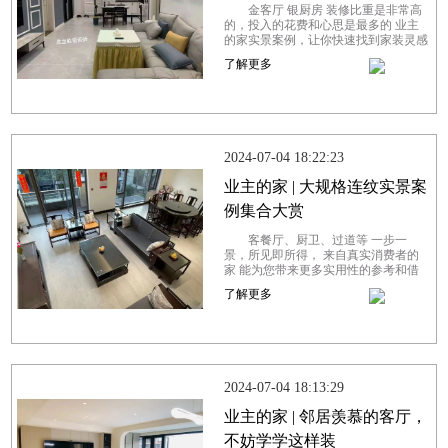
金客厅 银厨房 装修比重是非常高
的，投入的花费和心思是最多的 业主
的家实景案例，让你快速找到家装灵感
对于注重生活品质的屋主陆先生来说，
了解更多
她追求个性与时尚，但更看重实用性...
2024-07-04 18:22:23
业主的家 | 大规格连纹实景案
例集合大赏
客餐厅、厨卫、过道等 一步一
景，所见即所得， 来自真实消费者的
家 能为您带来更多实用性的参考和借
鉴 以光为引，引入自然之美，将窗外
了解更多
美景尽收眼底。大面落地窗搭配大规格
连纹...
2024-07-04 18:13:29
业主的家 | 邻居羡慕的客厅，
不妨学学这样装