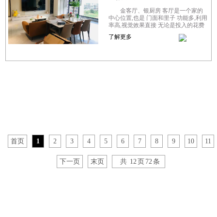
金客厅、银厨房 客厅是一个家的
中心位置,也是 门面和里子 功能多,利用
率高,视觉效果直接 无论是投入的花费
还是心思都是最多的 你梦想中的客厅
了解更多
是什么样子的？或许是健康舒适的、...
首页
1
2
3
4
5
6
7
8
9
10
11
下一页
末页
共
12
页
72
条