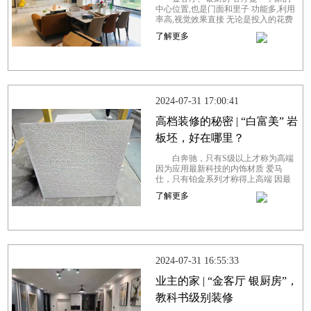
中心位置,也是门面和里子 功能多,利用
率高,视觉效果直接 无论是投入的花费
还是心思都是最多的 你梦想中的客厅
了解更多
是什么样子的？或许是健康舒适的、
高...
2024-07-31 17:00:41
高档装修的秘密 | “白富美” 岩
板坯，好在哪里？
白奔驰，只有S级以上才称为高端
因为应用最新科技的内饰材质 爱马
仕，只有铂金系列才称得上高端 因最
稀缺的尼罗河鳄鱼皮制成 高端产品用
了解更多
颜值说话 对于瓷砖，越白的坯体能呈
现越...
2024-07-31 16:55:33
业主的家 | “金客厅 银厨房”，
教科书级别装修